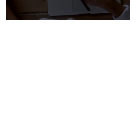
Basic
Video
Falkstraße 17 | 33602 Bielefeld | Fon: 0521-966 606 |
info@friedrich-wellmann.de
Impressum
|
Datenschutz